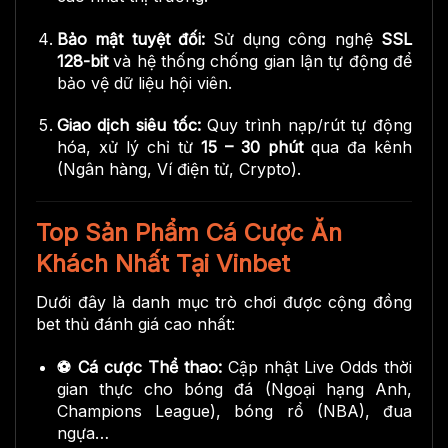
Bảo mật tuyệt đối:
Sử dụng công nghệ
SSL
128-bit
và hệ thống chống gian lận tự động để
bảo vệ dữ liệu hội viên.
Giao dịch siêu tốc:
Quy trình nạp/rút tự động
hóa, xử lý chỉ từ
15 – 30 phút
qua đa kênh
(Ngân hàng, Ví điện tử, Crypto).
Top Sản Phẩm Cá Cược Ăn
Khách Nhất Tại Vinbet
Dưới đây là danh mục trò chơi được cộng đồng
bet thủ đánh giá cao nhất:
⚽ Cá cược Thể thao:
Cập nhật Live Odds thời
gian thực cho bóng đá (Ngoại hạng Anh,
Champions League), bóng rổ (NBA), đua
ngựa…