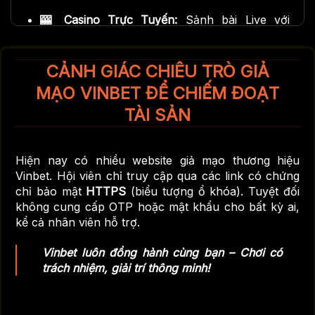
🎰 Casino Trực Tuyến:
Sảnh bài Live với
Dealer người thật. Đầy đủ Baccarat, Roulette,
Sicbo, Blackjack.
CẢNH GIÁC CHIÊU TRÒ GIẢ
📈 Xổ số Online:
Đa dạng loại hình Bắc –
MẠO VINBET ĐỂ CHIẾM ĐOẠT
Trung – Nam, xổ số siêu tốc với giao diện trực
quan, dễ chơi dễ trúng.
TÀI SẢN
🃏 Game bài đổi thưởng:
Tiến lên miền Nam,
Phỏm, Xì tố với đồ họa 3D mượt mà.
Hiện nay có nhiều website giả mạo thương hiệu
Vinbet. Hội viên chỉ truy cập qua các link có chứng
🐟 Bắn cá & Nổ hũ:
Hàng trăm đầu game
chỉ bảo mật
HTTPS
(biểu tượng ổ khóa). Tuyệt đối
Jackpot lớn (Mega Moolah, Starburst) có tỷ
không cung cấp OTP hoặc mật khẩu cho bất kỳ ai,
lệ RTP trên
96%
.
kể cả nhân viên hỗ trợ.
Vinbet luôn đồng hành cùng bạn – Chơi có
Hướng Dẫn Nhanh Cho Tân Thủ
trách nhiệm, giải trí thông minh!
Cách Đăng Ký & Tải App