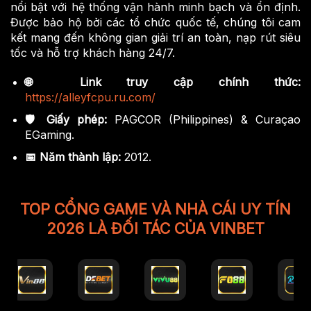
nổi bật với hệ thống vận hành minh bạch và ổn định.
Được bảo hộ bởi các tổ chức quốc tế, chúng tôi cam
kết mang đến không gian giải trí an toàn, nạp rút siêu
tốc và hỗ trợ khách hàng 24/7.
🌐 Link truy cập chính thức:
https://alleyfcpu.ru.com/
🛡️ Giấy phép:
PAGCOR (Philippines) & Curaçao
EGaming.
📅 Năm thành lập:
2012.
TOP CỔNG GAME VÀ NHÀ CÁI UY TÍN
2026 LÀ ĐỐI TÁC CỦA VINBET