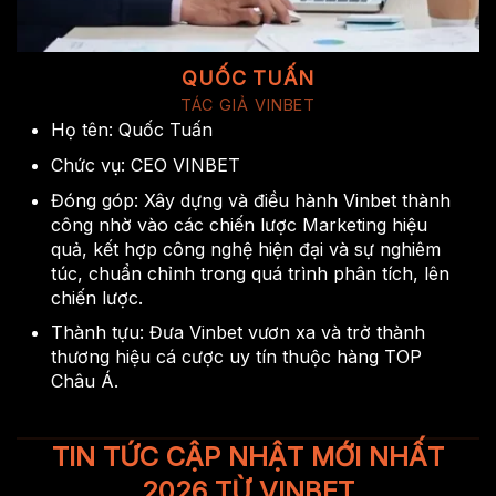
QUỐC TUẤN
TÁC GIẢ VINBET
Họ tên: Quốc Tuấn
Chức vụ: CEO VINBET
Đóng góp: Xây dựng và điều hành Vinbet thành
công nhờ vào các chiến lược Marketing hiệu
quả, kết hợp công nghệ hiện đại và sự nghiêm
túc, chuẩn chỉnh trong quá trình phân tích, lên
chiến lược.
Thành tựu: Đưa Vinbet vươn xa và trở thành
thương hiệu cá cược uy tín thuộc hàng TOP
Châu Á.
TIN TỨC CẬP NHẬT MỚI NHẤT
2026 TỪ VINBET